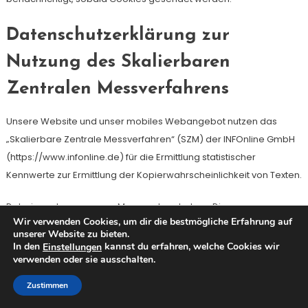
Datenschutzerklärung zur
Nutzung des Skalierbaren
Zentralen Messverfahrens
Unsere Website und unser mobiles Webangebot nutzen das
„Skalierbare Zentrale Messverfahren“ (SZM) der INFOnline GmbH
(https://www.infonline.de) für die Ermittlung statistischer
Kennwerte zur Ermittlung der Kopierwahrscheinlichkeit von Texten.
Dabei werden anonyme Messwerte erhoben. Die
Wir verwenden Cookies, um dir die bestmögliche Erfahrung auf
Zugriffszahlenmessung verwendet zur Wiedererkennung von
unserer Website zu bieten.
Computersystemen alternativ ein Session-Cookie oder eine
In den
kannst du erfahren, welche Cookies wir
Einstellungen
verwenden oder sie ausschalten.
Signatur, die aus verschiedenen automatisch übertragenen
Informationen Ihres Browsers erstellt wird. IP-Adressen werden
Zustimmen
nur in anonymisierter Form verarbeitet.