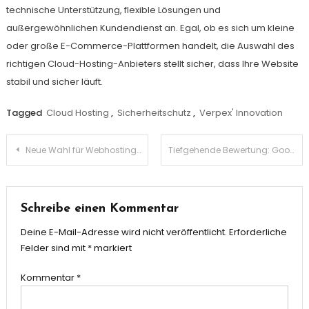
technische Unterstützung, flexible Lösungen und
außergewöhnlichen Kundendienst an. Egal, ob es sich um kleine
oder große E-Commerce-Plattformen handelt, die Auswahl des
richtigen Cloud-Hosting-Anbieters stellt sicher, dass Ihre Website
stabil und sicher läuft.
Tagged
Cloud Hosting
,
Sicherheitschutz
,
Verpex' Innovation
Beitragsnavigation
Neue Wahl für Webhosting: Eine umfassende Analyse der Vorteile und Nutzungserfahrungen von ScalaHosting
Tiefgehende Bewertung: Google Pixel Fold, Google Pixel 9a und Google Pixel 9 – Welches passt am besten zu dir?
Schreibe einen Kommentar
Deine E-Mail-Adresse wird nicht veröffentlicht.
Erforderliche
Felder sind mit
*
markiert
Kommentar
*