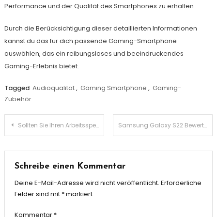
Performance und der Qualität des Smartphones zu erhalten.
Durch die Berücksichtigung dieser detaillierten Informationen
kannst du das für dich passende Gaming-Smartphone
auswählen, das ein reibungsloses und beeindruckendes
Gaming-Erlebnis bietet.
Tagged
Audioqualität
,
Gaming Smartphone
,
Gaming-
Zubehör
Beitragsnavigation
Sollten Sie Ihren Arbeitsspeicher oder Speicherplatz für eine bessere PC-Leistung aufrüsten?
Samsung Galaxy S22 Bewertung
Schreibe einen Kommentar
Deine E-Mail-Adresse wird nicht veröffentlicht.
Erforderliche
Felder sind mit
*
markiert
Kommentar
*