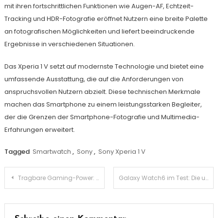
mit ihren fortschrittlichen Funktionen wie Augen-AF, Echtzeit-
Tracking und HDR-Fotografie eröffnet Nutzern eine breite Palette
an fotografischen Möglichkeiten und liefert beeindruckende
Ergebnisse in verschiedenen Situationen.
Das Xperia 1 V setzt auf modernste Technologie und bietet eine
umfassende Ausstattung, die auf die Anforderungen von
anspruchsvollen Nutzern abzielt. Diese technischen Merkmale
machen das Smartphone zu einem leistungsstarken Begleiter,
der die Grenzen der Smartphone-Fotografie und Multimedia-
Erfahrungen erweitert.
Tagged
Smartwatch
,
Sony
,
Sony Xperia 1 V
Beitragsnavigation
Tragbare Gaming-Power: Eine detaillierte Bewertung des GIGABYTE G5 MF-E2DE333SD
Galaxy Watch6 im Test: Die umfassende Bewertung der neuen Smartwatch von Samsung