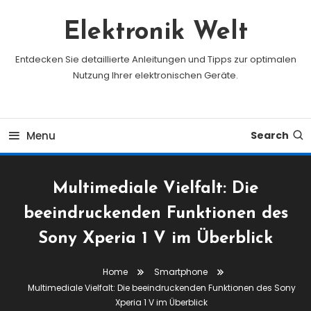
Skip
To
Elektronik Welt
Content
Entdecken Sie detaillierte Anleitungen und Tipps zur optimalen
Nutzung Ihrer elektronischen Geräte.
Menu
Search
Multimediale Vielfalt: Die
beeindruckenden Funktionen des
Sony Xperia 1 V im Überblick
Home
Smartphone
Multimediale Vielfalt: Die beeindruckenden Funktionen des Sony
Xperia 1 V im Überblick