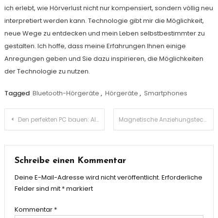
ich erlebt, wie Hörverlust nicht nur kompensiert, sondern völlig neu
interpretiert werden kann. Technologie gibt mir die Möglichkeit,
neue Wege zu entdecken und mein Leben selbstbestimmter zu
gestalten. Ich hoffe, dass meine Erfahrungen Ihnen einige
Anregungen geben und Sie dazu inspirieren, die Möglichkeiten
der Technologie zu nutzen.
Tagged
Bluetooth-Hörgeräte
,
Hörgeräte
,
Smartphones
Beitragsnavigation
Den perfekten PC bauen: Alle wesentlichen Komponenten für Ihre Traum-Maschine
Magnetische Anziehungstechnologie: Die perfekte Kombination aus Komfort und Innovation
Schreibe einen Kommentar
Deine E-Mail-Adresse wird nicht veröffentlicht.
Erforderliche
Felder sind mit
*
markiert
Kommentar
*