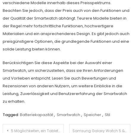
verschiedene Modelle innerhalb dieses Preisspektrums.
Beachten Sie jedoch, dass der Preis auch von den Funktionen und
der Qualität der Smartwatch abhängt. Teurere Modelle bieten in
der Regel mehr fortschrittliche Funktionen, hochwertigere
Materialien und ein ansprechenderes Design. Es gibt jedoch auch
preisgünstigere Optionen, die grundlegende Funktionen und eine
solide Leistung bieten können.
Berücksichtigen Sie diese Aspekte bei der Auswahl einer
Smartwatch, um sicherzustellen, dass sie Ihren Anforderungen
und Vorlieben entspricht. Lesen Sie auch Bewertungen und
Rezensionen von anderen Nutzern, um weitere Einblicke in die
Leistung, Zuverlässigkeit und Benutzererfahrung der Smartwatch
zu erhalten.
Tagged
Batteriekapazität
,
Smartwatch
,
Speicher
,
Stil
Beitragsnavigation
5 Möglichkeiten, ein Tablet zu verwenden
Samsung Galaxy Watch 5 & 5 Pro – Technikneuheit mit gewohnter Samsung Qualität?