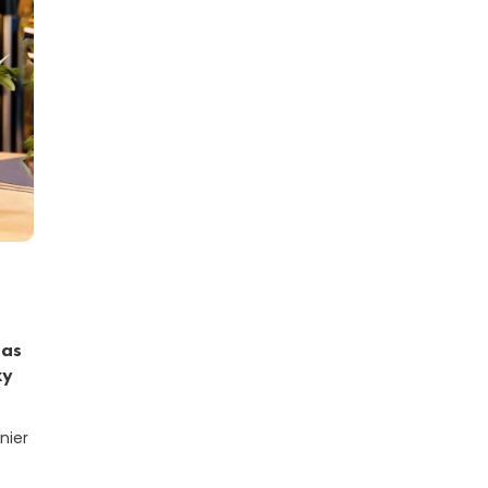
das
xy
nier