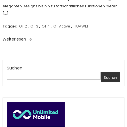
eleganten Designs bis hin zu fortschrittlichen Funktionen bieten
[…]
Tagged
GT 2
,
GT 3
,
GT 4
,
GT Active
,
HUAWEI
Weiterlesen
Suchen
Suchen