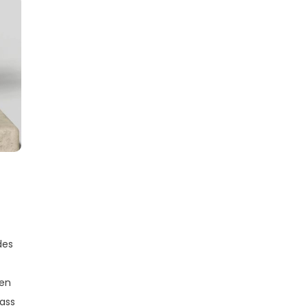
des
nen
dass