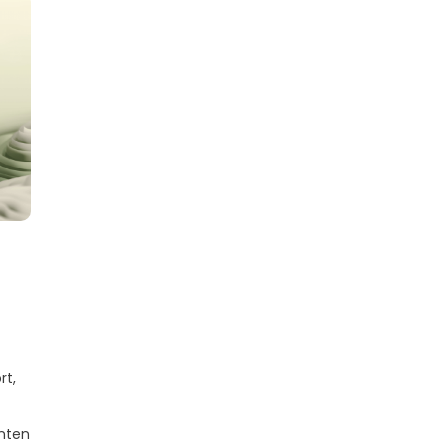
rt,
anten