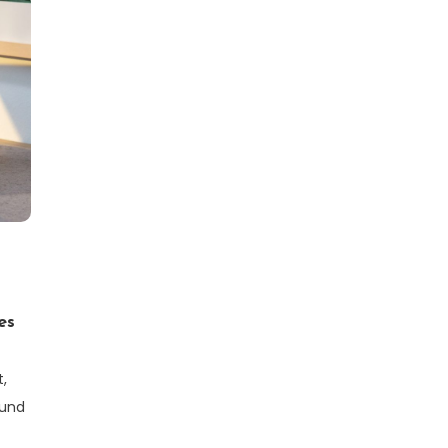
es
t,
 und