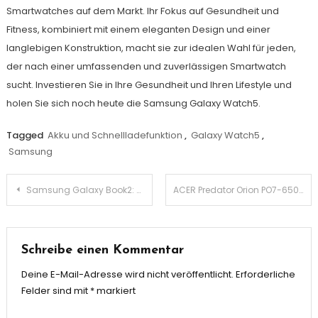
Smartwatches auf dem Markt. Ihr Fokus auf Gesundheit und
Fitness, kombiniert mit einem eleganten Design und einer
langlebigen Konstruktion, macht sie zur idealen Wahl für jeden,
der nach einer umfassenden und zuverlässigen Smartwatch
sucht. Investieren Sie in Ihre Gesundheit und Ihren Lifestyle und
holen Sie sich noch heute die Samsung Galaxy Watch5.
Tagged
Akku und Schnellladefunktion
,
Galaxy Watch5
,
Samsung
Beitragsnavigation
Samsung Galaxy Book2: Revolutionizing Productivity with Cutting-Edge Features
ACER Predator Orion PO7-650: Die ultimative Gaming-Maschine
Schreibe einen Kommentar
Deine E-Mail-Adresse wird nicht veröffentlicht.
Erforderliche
Felder sind mit
*
markiert