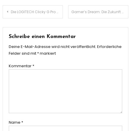
Beitragsnavigation
Die LOGITECH Clicky G Pro – Perfektion für Profi-Gamer
Gamer’s Dream: Die Zukunft des Gaming mit der KFA2 GeForce RTX 4070 Ti
Schreibe einen Kommentar
Deine E-Mail-Adresse wird nicht veröffentlicht.
Erforderliche
Felder sind mit
*
markiert
Kommentar
*
Name
*