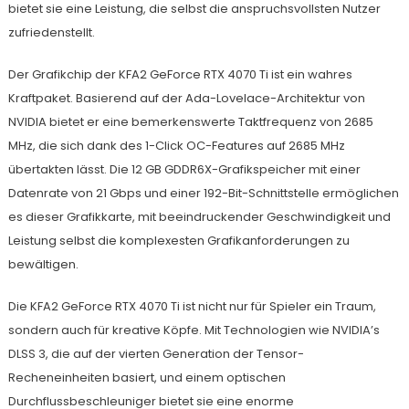
bietet sie eine Leistung, die selbst die anspruchsvollsten Nutzer
zufriedenstellt.
Der Grafikchip der KFA2 GeForce RTX 4070 Ti ist ein wahres
Kraftpaket. Basierend auf der Ada-Lovelace-Architektur von
NVIDIA bietet er eine bemerkenswerte Taktfrequenz von 2685
MHz, die sich dank des 1-Click OC-Features auf 2685 MHz
übertakten lässt. Die 12 GB GDDR6X-Grafikspeicher mit einer
Datenrate von 21 Gbps und einer 192-Bit-Schnittstelle ermöglichen
es dieser Grafikkarte, mit beeindruckender Geschwindigkeit und
Leistung selbst die komplexesten Grafikanforderungen zu
bewältigen.
Die KFA2 GeForce RTX 4070 Ti ist nicht nur für Spieler ein Traum,
sondern auch für kreative Köpfe. Mit Technologien wie NVIDIA’s
DLSS 3, die auf der vierten Generation der Tensor-
Recheneinheiten basiert, und einem optischen
Durchflussbeschleuniger bietet sie eine enorme