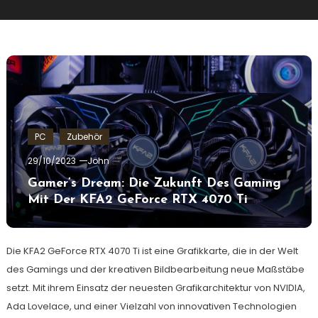
PC
Zubehör
29/10/2023
John
Gamer’s Dream: Die Zukunft Des Gaming
Mit Der KFA2 GeForce RTX 4070 Ti
Die KFA2 GeForce RTX 4070 Ti ist eine Grafikkarte, die in der Welt
des Gamings und der kreativen Bildbearbeitung neue Maßstäbe
setzt. Mit ihrem Einsatz der neuesten Grafikarchitektur von NVIDIA,
Ada Lovelace, und einer Vielzahl von innovativen Technologien