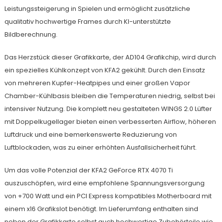
Leistungssteigerung in Spielen und ermöglicht zusätzliche
qualitativ hochwertige Frames durch KI-unterstützte
Bildberechnung.
Das Herzstück dieser Grafikkarte, der AD104 Grafikchip, wird durch
ein spezielles Kühlkonzept von KFA2 gekühlt. Durch den Einsatz
von mehreren Kupfer-Heatpipes und einer großen Vapor
Chamber-Kühlbasis bleiben die Temperaturen niedrig, selbst bei
intensiver Nutzung. Die komplett neu gestalteten WINGS 2.0 Lüfter
mit Doppelkugellager bieten einen verbesserten Airflow, höheren
Luftdruck und eine bemerkenswerte Reduzierung von
Luftblockaden, was zu einer erhöhten Ausfallsicherheit führt.
Um das volle Potenzial der KFA2 GeForce RTX 4070 Ti
auszuschöpfen, wird eine empfohlene Spannungsversorgung
von +700 Watt und ein PCI Express kompatibles Motherboard mit
einem x16 Grafikslot benötigt. Im Lieferumfang enthalten sind
neben der Grafikkarte selbst auch hochwertige Zubehörteile wie