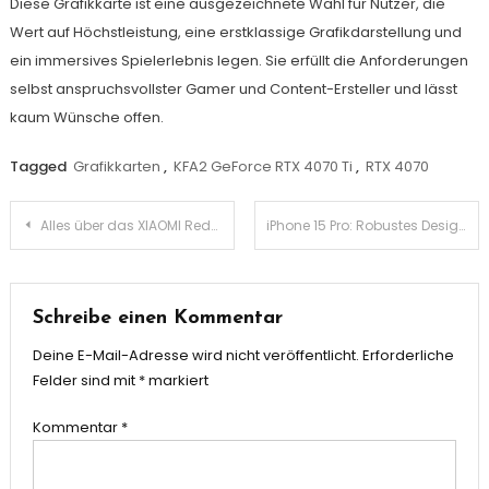
Diese Grafikkarte ist eine ausgezeichnete Wahl für Nutzer, die
Wert auf Höchstleistung, eine erstklassige Grafikdarstellung und
ein immersives Spielerlebnis legen. Sie erfüllt die Anforderungen
selbst anspruchsvollster Gamer und Content-Ersteller und lässt
kaum Wünsche offen.
Tagged
Grafikkarten
,
KFA2 GeForce RTX 4070 Ti
,
RTX 4070
Beitragsnavigation
Alles über das XIAOMI Redmi Pad SE: Ein umfassender Blick auf Funktionen und Nutzererfahrung
iPhone 15 Pro: Robustes Design und hochwertige Verarbeitung mit Titan und Ceramic Shield
Schreibe einen Kommentar
Deine E-Mail-Adresse wird nicht veröffentlicht.
Erforderliche
Felder sind mit
*
markiert
Kommentar
*