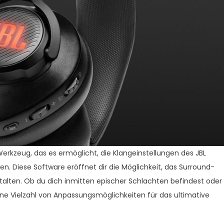
rkzeug, das es ermöglicht, die Klangeinstellungen des JBL
 Diese Software eröffnet dir die Möglichkeit, das Surround-
talten. Ob du dich inmitten epischer Schlachten befindest oder
ne Vielzahl von Anpassungsmöglichkeiten für das ultimative