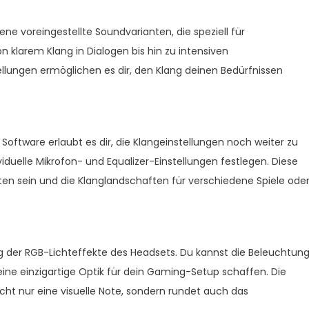
e voreingestellte Soundvarianten, die speziell für
 klarem Klang in Dialogen bis hin zu intensiven
ellungen ermöglichen es dir, den Klang deinen Bedürfnissen
oftware erlaubt es dir, die Klangeinstellungen noch weiter zu
ividuelle Mikrofon- und Equalizer-Einstellungen festlegen. Diese
ten sein und die Klanglandschaften für verschiedene Spiele ode
g der RGB-Lichteffekte des Headsets. Du kannst die Beleuchtun
e einzigartige Optik für dein Gaming-Setup schaffen. Die
nicht nur eine visuelle Note, sondern rundet auch das