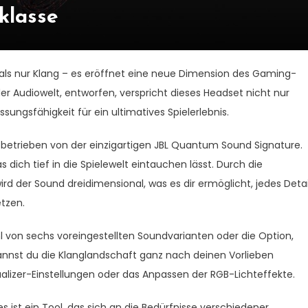
klasse
s nur Klang – es eröffnet eine neue Dimension des Gaming-
r Audiowelt, entworfen, verspricht dieses Headset nicht nur
ungsfähigkeit für ein ultimatives Spielerlebnis.
 betrieben von der einzigartigen JBL Quantum Sound Signature.
s dich tief in die Spielewelt eintauchen lässt. Durch die
der Sound dreidimensional, was es dir ermöglicht, jedes Detai
tzen.
von sechs voreingestellten Soundvarianten oder die Option,
 kannst du die Klanglandschaft ganz nach deinen Vorlieben
ualizer-Einstellungen oder das Anpassen der RGB-Lichteffekte.
 ist ein Tool, das sich an die Bedürfnisse verschiedener