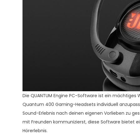
Die QUANTUM Engine PC-Software ist ein mächtiges We
Quantum 400 Gaming-Headsets individuell anzupassen.
Sound-Erlebnis nach deinen eigenen Vorlieben zu ges
mit Freunden kommunizierst, diese Software bietet ei
Hörerlebnis.