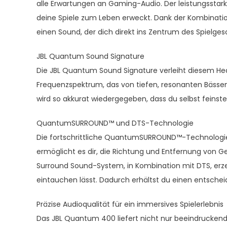
alle Erwartungen an Gaming-Audio. Der leistungsstark
deine Spiele zum Leben erweckt. Dank der Kombina
einen Sound, der dich direkt ins Zentrum des Spielge
JBL Quantum Sound Signature
Die JBL Quantum Sound Signature verleiht diesem Heads
Frequenzspektrum, das von tiefen, resonanten Bässen 
wird so akkurat wiedergegeben, dass du selbst feinst
QuantumSURROUND™ und DTS-Technologie
Die fortschrittliche QuantumSURROUND™-Technologie 
ermöglicht es dir, die Richtung und Entfernung von G
Surround Sound-System, in Kombination mit DTS, erzeug
eintauchen lässt. Dadurch erhältst du einen entschei
Präzise Audioqualität für ein immersives Spielerlebnis
Das JBL Quantum 400 liefert nicht nur beeindrucken