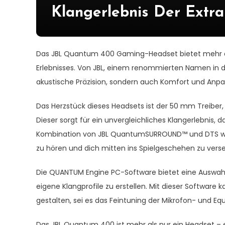
Klangerlebnis Der Extra
Das JBL Quantum 400 Gaming-Headset bietet mehr al
Erlebnisses. Von JBL, einem renommierten Namen in de
akustische Präzision, sondern auch Komfort und Anpass
Das Herzstück dieses Headsets ist der 50 mm Treiber,
Dieser sorgt für ein unvergleichliches Klangerlebnis, da
Kombination von JBL QuantumSURROUND™ und DTS wird 
zu hören und dich mitten ins Spielgeschehen zu verse
Die QUANTUM Engine PC-Software bietet eine Auswahl 
eigene Klangprofile zu erstellen. Mit dieser Software
gestalten, sei es das Feintuning der Mikrofon- und Eq
Das JBL Quantum 400 ist mehr als nur ein Headset – es